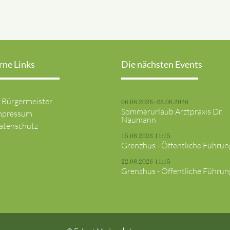
rne Links
Die nächsten Events
> Bürgermeister
06.08.2026–26.08.2026
Sommerurlaub Arztpraxis Dr.
mpressum
Naumann
atenschutz
15.08.2026 11:15
Grenzhus - Öffentliche Führun
22.08.2026 11:15
Grenzhus - Öffentliche Führun