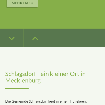
MEHR DAZU
keyboard_arrow_down
keyboard_arrow_down
keyboard_arrow_down
keyboard_arrow_down
keyboard_arrow_up
keyboard_arrow_up
keyboard_arrow_up
keyboard_arrow_up
keyboard_arrow_down
keyboard_arrow_up
Schlagsdorf - ein kleiner Ort in
Mecklenburg
Die Gemeinde Schlagsdorf liegt in einem hügeligen,