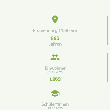
place
Erstnennung 1158 - vor
868
Jahren
people
Einwohner
31.12.2025
1282
school
Schüler*innen
23.05.2025