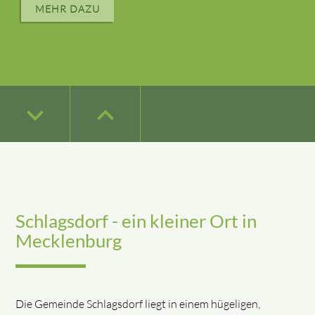
MEHR DAZU
keyboard_arrow_down
keyboard_arrow_down
keyboard_arrow_down
keyboard_arrow_down
keyboard_arrow_up
keyboard_arrow_up
keyboard_arrow_up
keyboard_arrow_up
keyboard_arrow_down
keyboard_arrow_up
Schlagsdorf - ein kleiner Ort in
Mecklenburg
Die Gemeinde Schlagsdorf liegt in einem hügeligen,