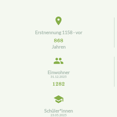
place
Erstnennung 1158 - vor
868
Jahren
people
Einwohner
31.12.2025
1282
school
Schüler*innen
23.05.2025